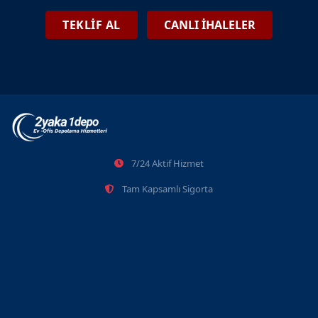
TEKLİF AL
CANLI İHALELER
7/24 Aktif Hizmet
Tam Kapsamlı Sigorta