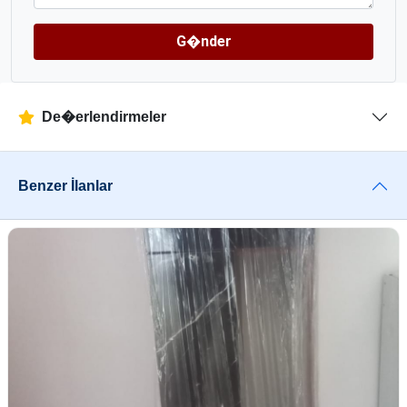
G�nder
De�erlendirmeler
Benzer İlanlar