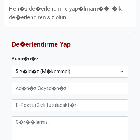
Hen�z de�erlendirme yap�lmam��. �lk
de�erlendiren siz olun!
De�erlendirme Yap
Puan�n�z