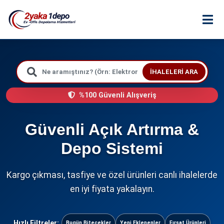
İHALELERI ARA
%100 Güvenli Alışveriş
Güvenli Açık Artırma &
Depo Sistemi
Kargo çıkması, tasfiye ve özel ürünleri canlı ihalelerde
en iyi fiyata yakalayın.
Hızlı Filtreler:
Bugün Bitecekler
Yeni Eklenenler
Fırsat Ürünleri