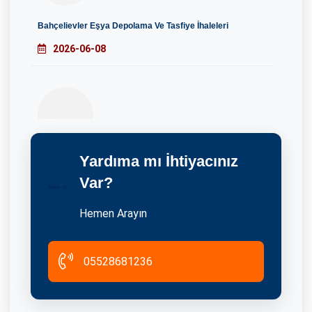
Bahçelievler Eşya Depolama Ve Tasfiye İhaleleri
2026-06-08
Yardıma mı İhtiyacınız
Başakşehir Eşya Depolama Ve Tasfiye İhaleleri
Var?
2026-06-08
Hemen Arayın
05528681236
Satılık Depo İstanbul