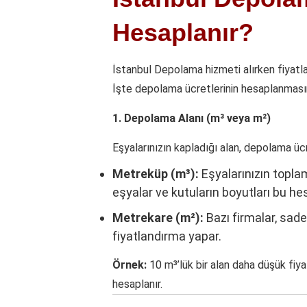
Hesaplanır?
İstanbul Depolama hizmeti alırken fiyatlar
İşte depolama ücretlerinin hesaplanmasınd
1. Depolama Alanı (m³ veya m²)
Eşyalarınızın kapladığı alan, depolama ücr
Metreküp (m³):
Eşyalarınızın topla
eşyalar ve kutuların boyutları bu he
Metrekare (m²):
Bazı firmalar, sad
fiyatlandırma yapar.
Örnek:
10 m³’lük bir alan daha düşük fiya
hesaplanır.