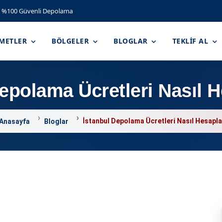
%100 Güvenli Depolama
ZMETLER
BÖLGELER
BLOGLAR
TEKLIF AL
epolama Ücretleri Nasıl 
İstanbul Depolama Ücretleri Nasıl Hesapla
Anasayfa
Bloglar