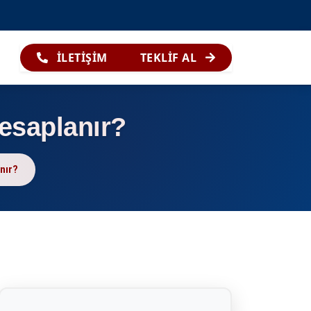
İLETİŞİM
TEKLİF AL
Hesaplanır?
nır?