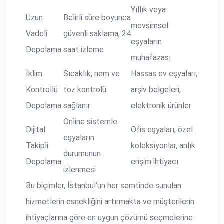
Yıllık veya
Uzun
Belirli süre boyunca
mevsimsel
Vadeli
güvenli saklama, 24
eşyaların
Depolama
saat izleme
muhafazası
İklim
Sıcaklık, nem ve
Hassas ev eşyaları,
Kontrollü
toz kontrolü
arşiv belgeleri,
Depolama
sağlanır
elektronik ürünler
Online sistemle
Dijital
Ofis eşyaları, özel
eşyaların
Takipli
koleksiyonlar, anlık
durumunun
Depolama
erişim ihtiyacı
izlenmesi
Bu biçimler, İstanbul’un her semtinde sunulan
hizmetlerin esnekliğini artırmakta ve müşterilerin
ihtiyaçlarına göre en uygun çözümü seçmelerine