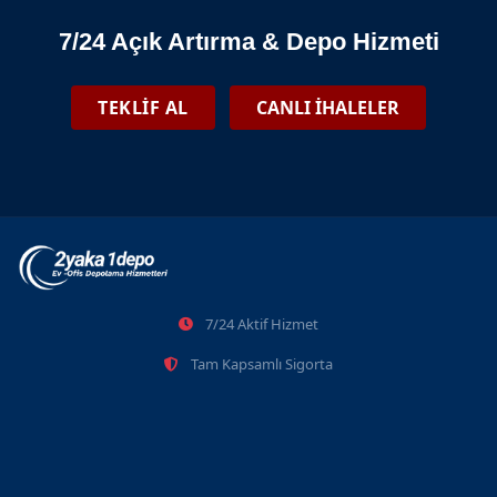
7/24 Açık Artırma & Depo Hizmeti
TEKLİF AL
CANLI İHALELER
7/24 Aktif Hizmet
Tam Kapsamlı Sigorta