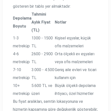
gösteren bir tablo yer almaktadır:
Tahmini
Depolama
Aylık Fiyat
Notlar
Boyutu
(TL)
1-3
1300 - 1500
Kişisel eşyalar, küçük
metreküp
TL
ofis malzemeleri
4-6
2600 - 2900
Orta ölçekli ev eşyaları
metreküp
TL
veya ofis malzemeleri
7-10
3.000 - 4.500
Geniş aile evleri ve ticari
metreküp
TL
kullanım için
10+
5.600 TL ve
Büyük ölçekli depolama
metreküp
üzeri
ihtiyacı, özel hizmetler
Bu fiyat aralıkları, semtin lokasyonuna ve
hizmetin kapsamına göre değişkenlik gösterebilir;