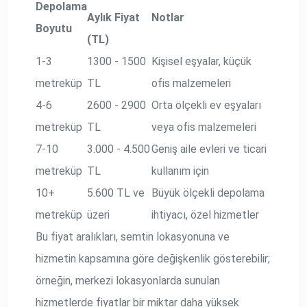
Depolama
Aylık Fiyat
Notlar
Boyutu
(TL)
1-3
1300 - 1500
Kişisel eşyalar, küçük
metreküp
TL
ofis malzemeleri
4-6
2600 - 2900
Orta ölçekli ev eşyaları
metreküp
TL
veya ofis malzemeleri
7-10
3.000 - 4.500
Geniş aile evleri ve ticari
metreküp
TL
kullanım için
10+
5.600 TL ve
Büyük ölçekli depolama
metreküp
üzeri
ihtiyacı, özel hizmetler
Bu fiyat aralıkları, semtin lokasyonuna ve
hizmetin kapsamına göre değişkenlik gösterebilir;
örneğin, merkezi lokasyonlarda sunulan
hizmetlerde fiyatlar bir miktar daha yüksek