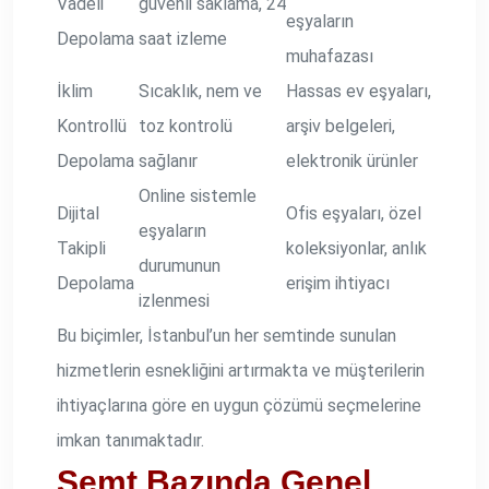
Vadeli
güvenli saklama, 24
eşyaların
Depolama
saat izleme
muhafazası
İklim
Sıcaklık, nem ve
Hassas ev eşyaları,
Kontrollü
toz kontrolü
arşiv belgeleri,
Depolama
sağlanır
elektronik ürünler
Online sistemle
Dijital
Ofis eşyaları, özel
eşyaların
Takipli
koleksiyonlar, anlık
durumunun
Depolama
erişim ihtiyacı
izlenmesi
Bu biçimler, İstanbul’un her semtinde sunulan
hizmetlerin esnekliğini artırmakta ve müşterilerin
ihtiyaçlarına göre en uygun çözümü seçmelerine
imkan tanımaktadır.
Semt Bazında Genel