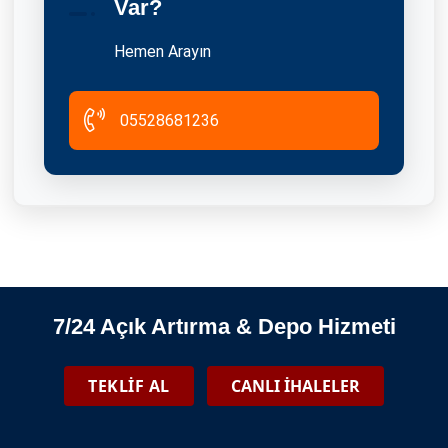
Var?
25.09.2021
Hemen Arayın
05528681236
Tuzla Eşya Depolama Ve Tasfiye İhaleleri
2026-06-08
7/24 Açık Artırma & Depo Hizmeti
Üsküdar Eşya Depolama Ve Tasfiye İhaleleri
TEKLİF AL
CANLI İHALELER
2026-06-08