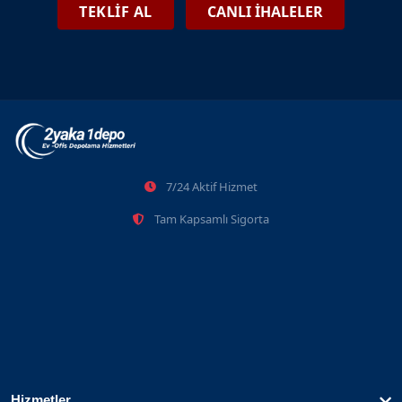
Kiralık Eşya Deposu İstanbul
TEKLİF AL
CANLI İHALELER
10.03.2025
Büyükçekmece Eşya Depolama Ve Tasfiye İhaleleri
7/24 Aktif Hizmet
2026-06-08
Tam Kapsamlı Sigorta
Hizmetler