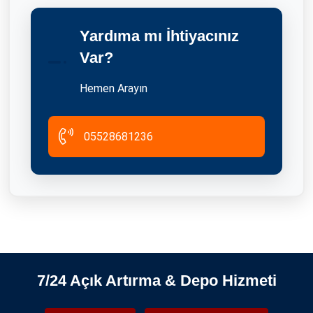
Yardıma mı İhtiyacınız
2025 İstanbul Depolama Fiyatları
Var?
25.09.2021
Hemen Arayın
05528681236
Üsküdar Eşya Depolama Ve Tasfiye İhaleleri
2026-06-08
7/24 Açık Artırma & Depo Hizmeti