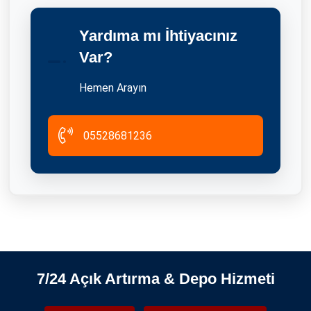
Yardıma mı İhtiyacınız
Bayrampaşa Eşya Depolama Ve Tasfiye İhaleleri
Var?
2026-06-08
Hemen Arayın
05528681236
İstanbul'da Sahibinden Kiralık Depo
06.01.2025
7/24 Açık Artırma & Depo Hizmeti