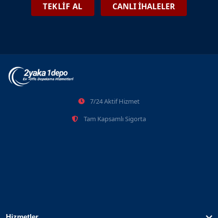
Eyüpsultan Eşya Depolama Ve Tasfiye İhaleleri
TEKLİF AL
CANLI İHALELER
2026-06-08
Beylikdüzü Eşya Depolama Ve Tasfiye İhaleleri
7/24 Aktif Hizmet
2026-06-08
Tam Kapsamlı Sigorta
Hizmetler