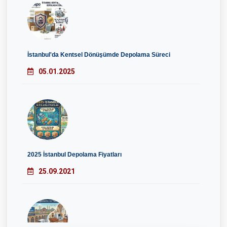
İstanbul'da Kentsel Dönüşümde Depolama Süreci
05.01.2025
2025 İstanbul Depolama Fiyatları
25.09.2021