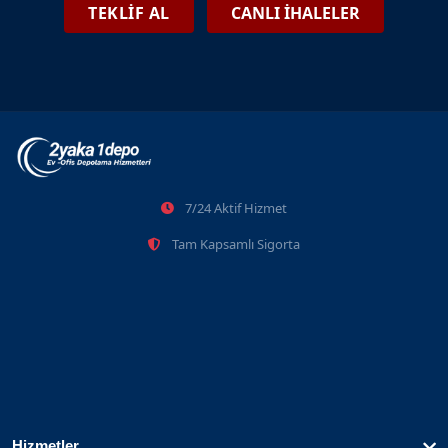
Sultanbeyli Eşya Depolama Ve Tasfiye İhaleleri
TEKLİF AL
CANLI İHALELER
2026-06-08
Beşiktaş Eşya Depolama Ve Tasfiye İhaleleri
7/24 Aktif Hizmet
2026-06-08
Tam Kapsamlı Sigorta
Hizmetler