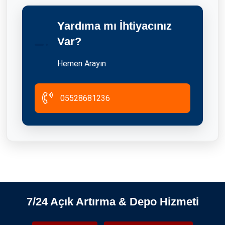
Yardıma mı İhtiyacınız
İstanbul’un Tüm Semtlerinde Güvenilir Depolama Hizmeti
Var?
06.01.2025
Hemen Arayın
05528681236
Kiralık Eşya Deposu İstanbul
10.03.2025
7/24 Açık Artırma & Depo Hizmeti