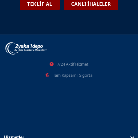
Silivri Eşya Depolama Ve Tasfiye İhaleleri
TEKLİF AL
CANLI İHALELER
2026-06-08
Şişli Eşya Depolama Ve Tasfiye İhaleleri
7/24 Aktif Hizmet
2026-06-08
Tam Kapsamlı Sigorta
Hizmetler