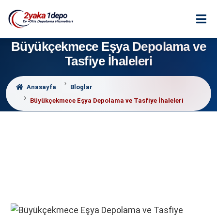
Büyükçekmece Eşya Depolama ve
Tasfiye İhaleleri
Anasayfa
Bloglar
Büyükçekmece Eşya Depolama ve Tasfiye İhaleleri