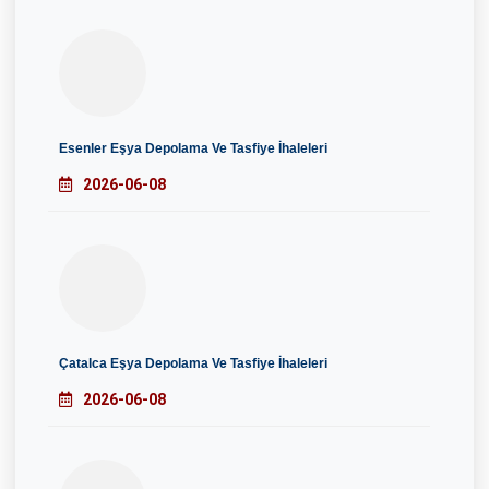
Esenler Eşya Depolama Ve Tasfiye İhaleleri
2026-06-08
Çatalca Eşya Depolama Ve Tasfiye İhaleleri
2026-06-08