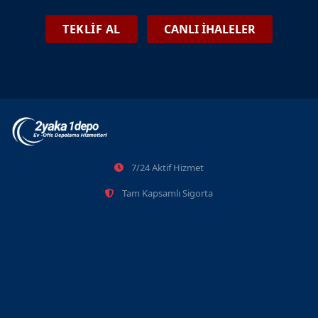
Beylikdüzü Eşya Depolama Ve Tasfiye İhaleleri
TEKLİF AL
CANLI İHALELER
2026-06-08
Maltepe Eşya Depolama Ve Tasfiye İhaleleri
7/24 Aktif Hizmet
2026-06-08
Tam Kapsamlı Sigorta