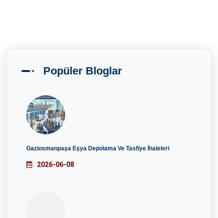
Popüler Bloglar
Gaziosmanpaşa Eşya Depolama Ve Tasfiye İhaleleri
2026-06-08