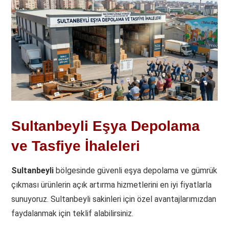
Sultanbeyli Eşya Depolama
ve Tasfiye İhaleleri
Sultanbeyli
bölgesinde güvenli eşya depolama ve gümrük
çıkması ürünlerin açık artırma hizmetlerini en iyi fiyatlarla
sunuyoruz. Sultanbeyli sakinleri için özel avantajlarımızdan
faydalanmak için teklif alabilirsiniz.