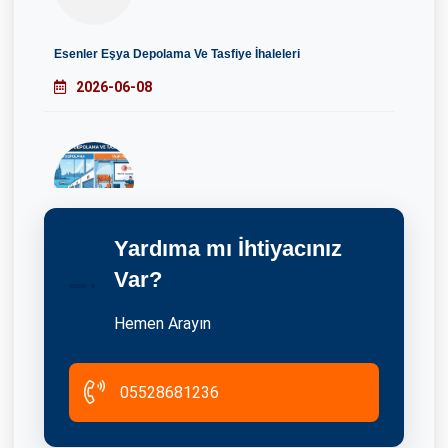
Esenler Eşya Depolama Ve Tasfiye İhaleleri
2026-06-08
Yardıma mı İhtiyacınız
Kadıköy Eşya Depolama Ve Tasfiye İhaleleri
Var?
2026-06-08
Hemen Arayın
05528681236