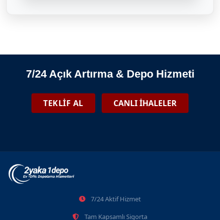
İstanbul'da Depoda Kalan Eşyaları Nasıl Satın Alabilirim?
06.01.2025
7/24 Açık Artırma & Depo Hizmeti
2025 İstanbul Depolama Fiyatları
TEKLİF AL
CANLI İHALELER
25.09.2021
Pendik Eşya Depolama Ve Tasfiye İhaleleri
7/24 Aktif Hizmet
2026-06-08
Tam Kapsamlı Sigorta