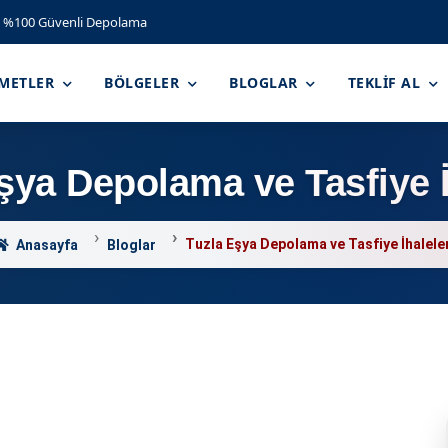
%100 Güvenli Depolama
ZMETLER
BÖLGELER
BLOGLAR
TEKLIF AL
şya Depolama ve Tasfiye İ
Tuzla Eşya Depolama ve Tasfiye İhalele
Anasayfa
Bloglar