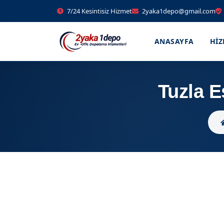
7/24 Kesintisiz Hizmet
2yaka1depo@gmail.com
ANASAYFA
HI
Tuzla E