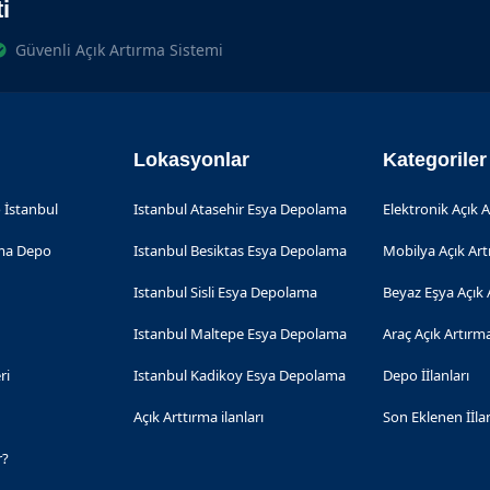
i
Güvenli Açık Artırma Sistemi
Lokasyonlar
Kategoriler
 İstanbul
Istanbul Atasehir Esya Depolama
Elektronik Açık 
rma Depo
Istanbul Besiktas Esya Depolama
Mobilya Açık Ar
Istanbul Sisli Esya Depolama
Beyaz Eşya Açık 
Istanbul Maltepe Esya Depolama
Araç Açık Artırm
ri
Istanbul Kadikoy Esya Depolama
Depo İİlanları
Açık Arttırma ilanları
Son Eklenen İİla
r?