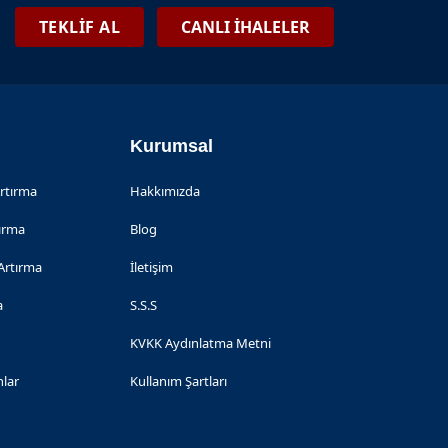
TEKLİF AL
CANLI İHALELER
Kurumsal
Artırma
Hakkımızda
tırma
Blog
Artırma
İletişim
a
S.S.S
KVKK Aydınlatma Metni
nlar
Kullanım Şartları