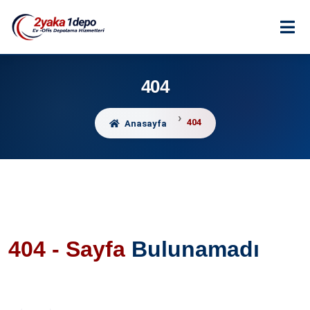
404
404
Anasayfa
404 - Sayfa
Bulunamadı