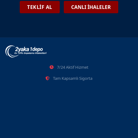
TEKLİF AL
CANLI İHALELER
7/24 Aktif Hizmet
Tam Kapsamlı Sigorta